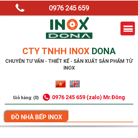
0976 245 659
CTY TNHH INOX
DONA
CHUYÊN TƯ VẤN - THIẾT KẾ - SẢN XUẤT SẢN PHẨM TỪ
INOX
0976 245 659 (zalo) Mr.Đông
Giỏ hàng: (0)
ĐỒ NHÀ BẾP INOX