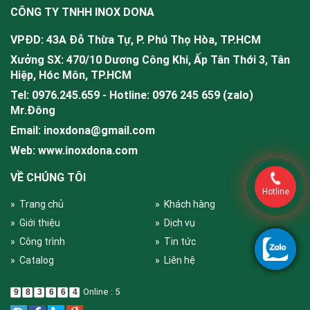
CÔNG TY TNHH INOX DONA
VPĐD: 43A Đỗ Thừa Tự, P. Phú Thọ Hòa, TP.HCM
Xưởng SX: 470/10 Dương Công Khi, Ấp Tân Thới 3, Tân
Hiệp, Hóc Môn, TP.HCM
Tel: 0976.245.659 - Hotline: 0976 245 659 (zalo)
Mr.
Đông
Email: inoxdona@gmail.com
Web: www.inoxdona.com
VỀ CHÚNG TÔI
Hotline
» Trang chủ
» Khách hàng
» Giới thiệu
» Dịch vụ
» Công trình
» Tin tức
» Catalog
» Liên hệ
Online : 5
9
8
3
6
6
4