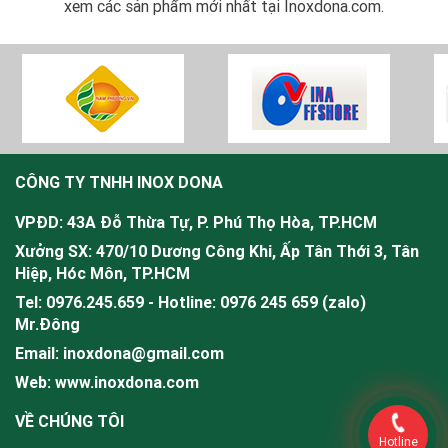
xem các sản phẩm mới nhất tại Inoxdona.com.
CÔNG TY TNHH INOX DONA
VPĐD: 43A Đỗ Thừa Tự, P. Phú Thọ Hòa, TP.HCM
Xưởng SX: 470/10 Dương Công Khi, Ấp Tân Thới 3, Tân
Hiệp, Hóc Môn, TP.HCM
Tel: 0976.245.659 - Hotline: 0976 245 659 (zalo)
Mr.
Đông
Email: inoxdona@gmail.com
Web: www.inoxdona.com
VỀ CHÚNG TÔI
Hotline