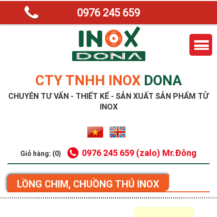
0976 245 659
CTY TNHH INOX
DONA
CHUYÊN TƯ VẤN - THIẾT KẾ - SẢN XUẤT SẢN PHẨM TỪ
INOX
0976 245 659 (zalo) Mr.Đông
Giỏ hàng: (0)
LỒNG CHIM, CHUỒNG THÚ INOX