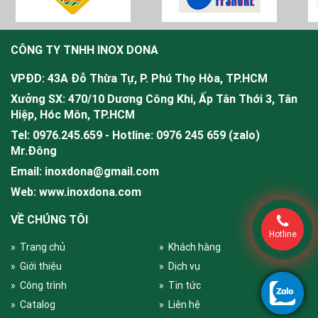
CÔNG TY TNHH INOX DONA
VPĐD: 43A Đỗ Thừa Tự, P. Phú Thọ Hòa, TP.HCM
Xưởng SX: 470/10 Dương Công Khi, Ấp Tân Thới 3, Tân
Hiệp, Hóc Môn, TP.HCM
Tel: 0976.245.659 - Hotline: 0976 245 659 (zalo)
Mr.
Đông
Email: inoxdona@gmail.com
Web: www.inoxdona.com
VỀ CHÚNG TÔI
Hotline
» Trang chủ
» Khách hàng
» Giới thiệu
» Dịch vụ
» Công trình
» Tin tức
» Catalog
» Liên hệ