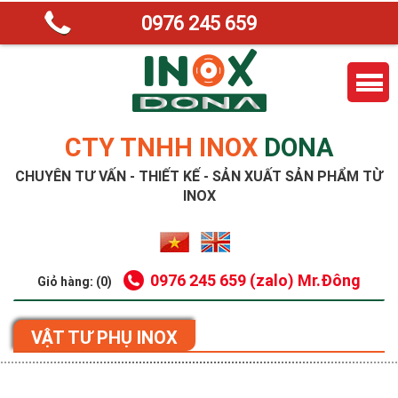
0976 245 659
CTY TNHH INOX
DONA
CHUYÊN TƯ VẤN - THIẾT KẾ - SẢN XUẤT SẢN PHẨM TỪ
INOX
0976 245 659 (zalo) Mr.Đông
Giỏ hàng: (0)
VẬT TƯ PHỤ INOX