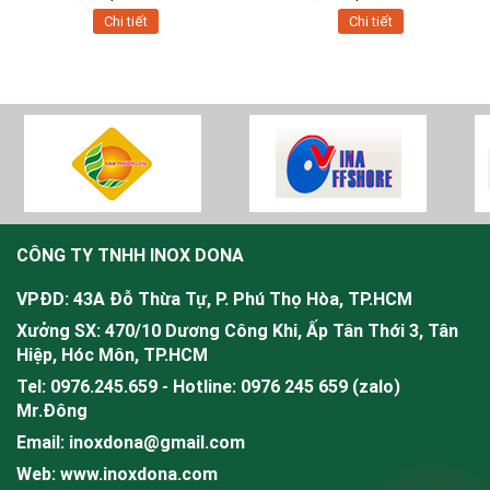
Chi tiết
Chi tiết
CÔNG TY TNHH INOX DONA
VPĐD: 43A Đỗ Thừa Tự, P. Phú Thọ Hòa, TP.HCM
Xưởng SX: 470/10 Dương Công Khi, Ấp Tân Thới 3, Tân
Hiệp, Hóc Môn, TP.HCM
Tel: 0976.245.659 - Hotline: 0976 245 659 (zalo)
Mr.
Đông
Email: inoxdona@gmail.com
Web: www.inoxdona.com