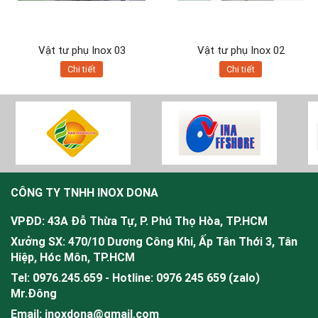
Vật tư phụ Inox 03
Vật tư phụ Inox 02
Chi tiết
Chi tiết
CÔNG TY TNHH INOX DONA
VPĐD: 43A Đỗ Thừa Tự, P. Phú Thọ Hòa, TP.HCM
Xưởng SX: 470/10 Dương Công Khi, Ấp Tân Thới 3, Tân
Hiệp, Hóc Môn, TP.HCM
Tel: 0976.245.659 - Hotline: 0976 245 659 (zalo)
Mr.
Đông
Email: inoxdona@gmail.com