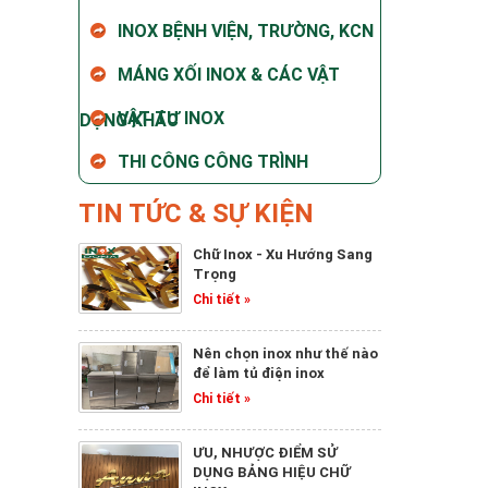
INOX BỆNH VIỆN, TRƯỜNG, KCN
MÁNG XỐI INOX & CÁC VẬT
VẬT TƯ INOX
DỤNG KHÁC
THI CÔNG CÔNG TRÌNH
TIN TỨC & SỰ KIỆN
Chữ Inox - Xu Hướng Sang
Trọng
Chi tiết »
Nên chọn inox như thế nào
để làm tủ điện inox
Chi tiết »
ƯU, NHƯỢC ĐIỂM SỬ
DỤNG BẢNG HIỆU CHỮ