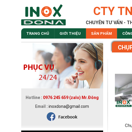
CTY T
CHUYÊN TƯ VẤN - T
TRANG CHỦ
GIỚI THIỆU
SẢN PHẨM
CÔN
CHỤP
Hotline :
0976 245 659 (zalo) Mr.Đông
Email :
inoxdona@gmail.com
Chụ