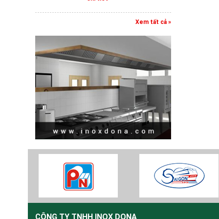
Xem tất cả »
CÔNG TY TNHH INOX DONA