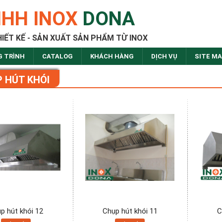
NHH INOX
DONA
HIẾT KẾ - SẢN XUẤT SẢN PHẨM TỪ INOX
G TRÌNH
CATALOG
KHÁCH HÀNG
DỊCH VỤ
SITE M
 HÚT KHÓI
p hút khói 12
Chụp hút khói 11
C