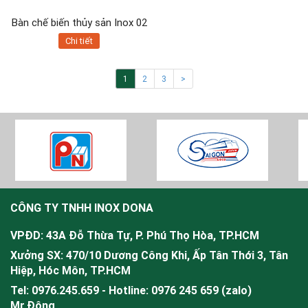
Bàn chế biến thủy sản Inox 02
Chi tiết
1
2
3
>
CÔNG TY TNHH INOX DONA
VPĐD: 43A Đỗ Thừa Tự, P. Phú Thọ Hòa, TP.HCM
Xưởng SX: 470/10 Dương Công Khi, Ấp Tân Thới 3, Tân
Hiệp, Hóc Môn, TP.HCM
Tel: 0976.245.659 - Hotline: 0976 245 659 (zalo)
Mr.
Đông