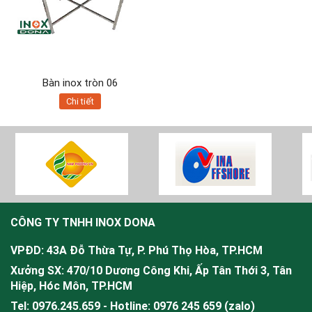
Bàn inox tròn 06
Chi tiết
CÔNG TY TNHH INOX DONA
VPĐD: 43A Đỗ Thừa Tự, P. Phú Thọ Hòa, TP.HCM
Xưởng SX: 470/10 Dương Công Khi, Ấp Tân Thới 3, Tân
Hiệp, Hóc Môn, TP.HCM
Tel: 0976.245.659 - Hotline: 0976 245 659 (zalo)