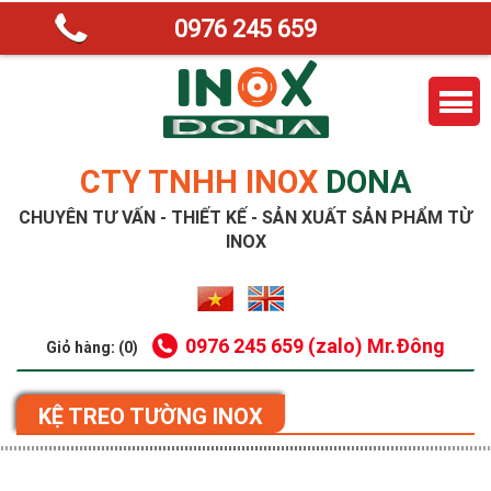
0976 245 659
CTY TNHH INOX
DONA
CHUYÊN TƯ VẤN - THIẾT KẾ - SẢN XUẤT SẢN PHẨM TỪ
INOX
0976 245 659 (zalo) Mr.Đông
Giỏ hàng: (0)
KỆ TREO TƯỜNG INOX