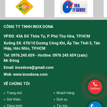
CÔNG TY TNHH INOX DONA
VPĐD: 43A Đỗ Thừa Tự, P. Phú Thọ Hòa, TP.HCM
Xưởng SX: 470/10 Dương Công Khi, Ấp Tân Thới 3, Tân
Hiệp, Hóc Môn, TP.HCM
Tel: 0976.245.659 - Hotline: 0976 245 659 (zalo)
Mr.
Đông
Email: inoxdona@gmail.com
Web: www.inoxdona.com
VỀ CHÚNG TÔI
Hotline
» Trang chủ
» Khách hàng
» Giới thiệu
» Dịch vụ
» Công trình
» Tin tức