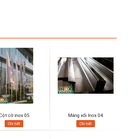
Cột cờ inox 05
Máng xối Inox 04
Chi tiết
Chi tiết