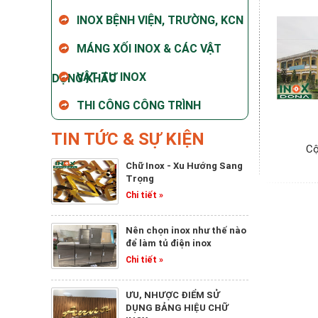
INOX BỆNH VIỆN, TRƯỜNG, KCN
MÁNG XỐI INOX & CÁC VẬT
VẬT TƯ INOX
DỤNG KHÁC
THI CÔNG CÔNG TRÌNH
TIN TỨC & SỰ KIỆN
Cộ
Chữ Inox - Xu Hướng Sang
Trọng
Chi tiết »
Nên chọn inox như thế nào
để làm tủ điện inox
Chi tiết »
ƯU, NHƯỢC ĐIỂM SỬ
DỤNG BẢNG HIỆU CHỮ