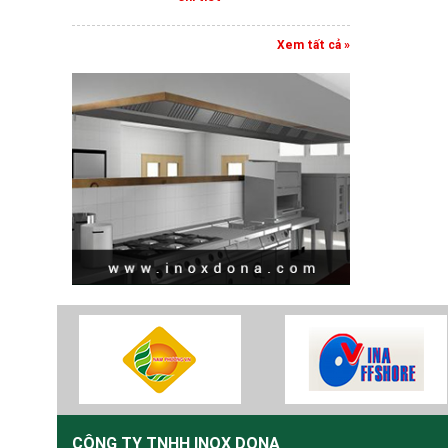
Xem tất cả »
CÔNG TY TNHH INOX DONA