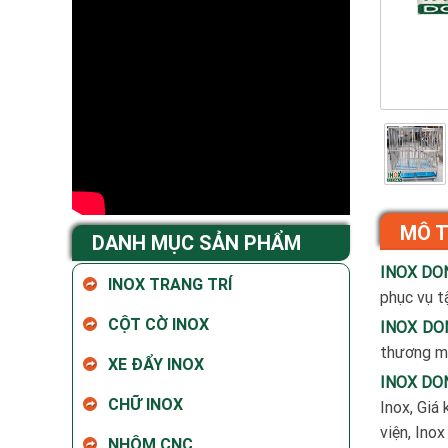
MÔ 
DANH MỤC SẢN PHẨM
INOX DO
INOX TRANG TRÍ
phục vụ tậ
CỘT CỜ INOX
INOX DO
thương mạ
XE ĐẨY INOX
INOX DO
CHỮ INOX
Inox, Giá 
viện, Ino
NHÔM CNC