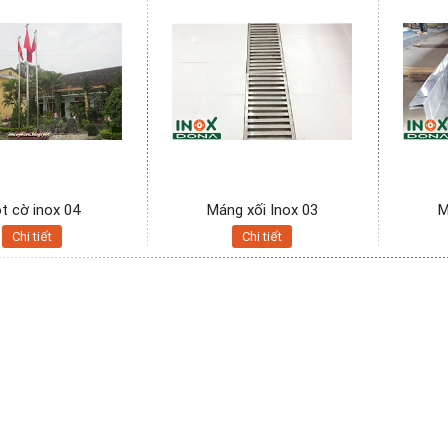
t cờ inox 04
Máng xối Inox 03
M
Chi tiết
Chi tiết