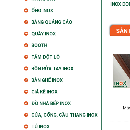
INOX DO
ỐNG INOX
BẢNG QUẢNG CÁO
SẢN 
QUẦY INOX
BOOTH
TẤM ĐỘT LỖ
BỒN RỬA TAY INOX
BÀN GHẾ INOX
GIÁ KỆ INOX
ĐỒ NHÀ BẾP INOX
Mán
CỬA, CỔNG, CẦU THANG INOX
TỦ INOX