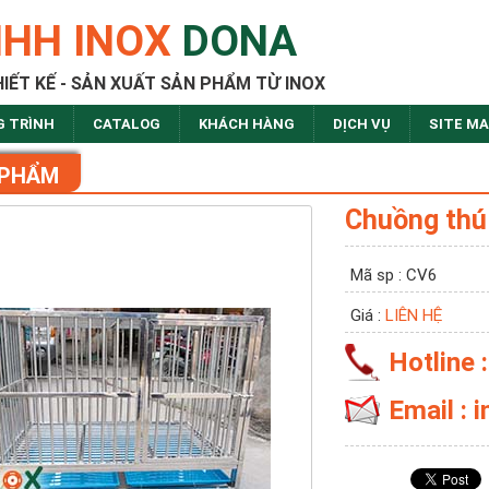
NHH INOX
DONA
HIẾT KẾ - SẢN XUẤT SẢN PHẨM TỪ INOX
G TRÌNH
CATALOG
KHÁCH HÀNG
DỊCH VỤ
SITE M
 PHẨM
Chuồng thú
Mã sp : CV6
Giá :
LIÊN HỆ
Hotline 
Email :