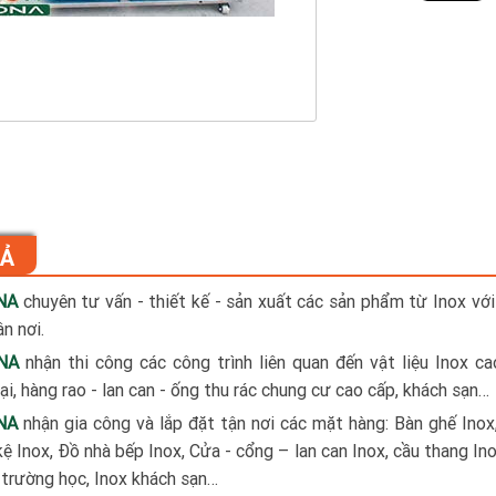
TẢ
NA
chuyên tư vấn - thiết kế - sản xuất các sản phẩm từ Inox với
n nơi.
NA
nhận thi công các công trình liên quan đến vật liệu Inox c
i, hàng rao - lan can - ống thu rác chung cư cao cấp, khách sạn…
NA
nhận gia công và lắp đặt tận nơi các mặt hàng: Bàn ghế Inox
kệ Inox, Đồ nhà bếp Inox, Cửa - cổng – lan can Inox, cầu thang Ino
x trường học, Inox khách sạn…