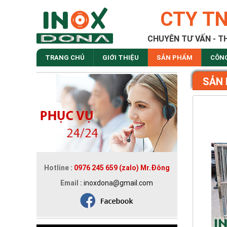
CTY T
CHUYÊN TƯ VẤN - T
TRANG CHỦ
GIỚI THIỆU
SẢN PHẨM
CÔN
SẢN
Hotline :
0976 245 659 (zalo) Mr.Đông
Email :
inoxdona@gmail.com