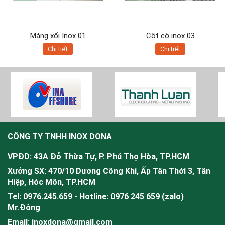
Máng xối Inox 01
Cột cờ inox 03
Chi tiết
Chi tiết
CÔNG TY TNHH INOX DONA
VPĐD: 43A Đỗ Thừa Tự, P. Phú Thọ Hòa, TP.HCM
Xưởng SX: 470/10 Dương Công Khi, Ấp Tân Thới 3, Tân
Hiệp, Hóc Môn, TP.HCM
Tel: 0976.245.659 - Hotline: 0976 245 659 (zalo)
Mr.
Đông
Email: inoxdona@gmail.com