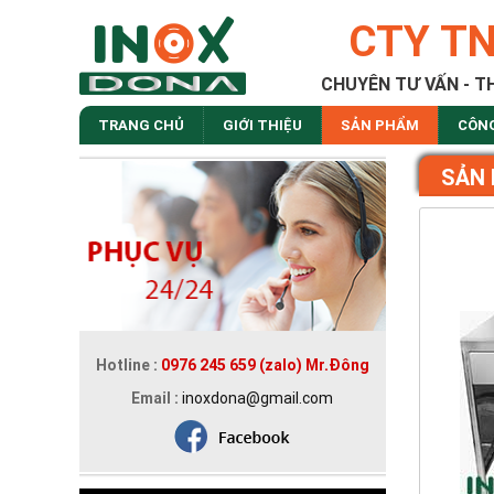
CTY T
CHUYÊN TƯ VẤN - T
TRANG CHỦ
GIỚI THIỆU
SẢN PHẨM
CÔN
SẢN
Hotline :
0976 245 659 (zalo) Mr.Đông
Email :
inoxdona@gmail.com