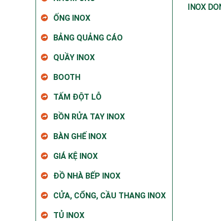
INOX DO
ỐNG INOX
BẢNG QUẢNG CÁO
QUẦY INOX
BOOTH
TẤM ĐỘT LỖ
BỒN RỬA TAY INOX
BÀN GHẾ INOX
GIÁ KỆ INOX
ĐỒ NHÀ BẾP INOX
CỬA, CỔNG, CẦU THANG INOX
TỦ INOX