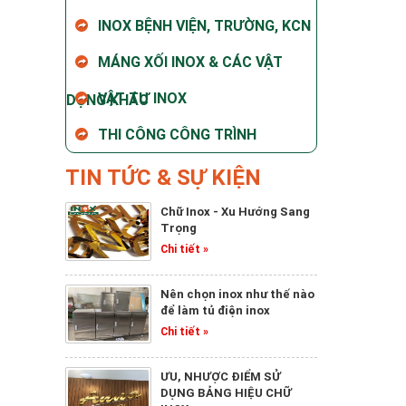
INOX BỆNH VIỆN, TRƯỜNG, KCN
MÁNG XỐI INOX & CÁC VẬT
VẬT TƯ INOX
DỤNG KHÁC
THI CÔNG CÔNG TRÌNH
TIN TỨC & SỰ KIỆN
Chữ Inox - Xu Hướng Sang
Trọng
Chi tiết »
Nên chọn inox như thế nào
để làm tủ điện inox
Chi tiết »
ƯU, NHƯỢC ĐIỂM SỬ
DỤNG BẢNG HIỆU CHỮ