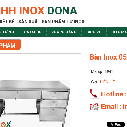
NHH INOX
DONA
HIẾT KẾ - SẢN XUẤT SẢN PHẨM TỪ INOX
G TRÌNH
CATALOG
KHÁCH HÀNG
DỊCH VỤ
SITE M
 PHẨM
Bàn Inox 05
Mã sp : BG1
Giá :
LIÊN HỆ
Hotline 
Email :