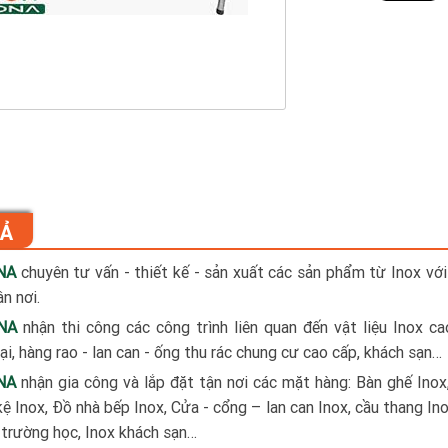
TẢ
NA
chuyên tư vấn - thiết kế - sản xuất các sản phẩm từ Inox với
n nơi.
NA
nhận thi công các công trình liên quan đến vật liệu Inox c
i, hàng rao - lan can - ống thu rác chung cư cao cấp, khách sạn…
NA
nhận gia công và lắp đặt tận nơi các mặt hàng: Bàn ghế Inox
kệ Inox, Đồ nhà bếp Inox, Cửa - cổng – lan can Inox, cầu thang Ino
x trường học, Inox khách sạn…