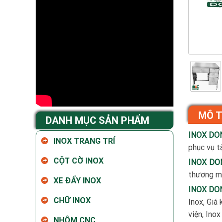
MÔ 
DANH MỤC SẢN PHẨM
INOX DO
INOX TRANG TRÍ
phục vụ tậ
CỘT CỜ INOX
INOX DO
thương mạ
XE ĐẨY INOX
INOX DO
CHỮ INOX
Inox, Giá 
viện, Ino
NHÔM CNC