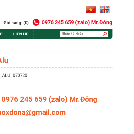
0976 245 659 (zalo) Mr.Đông
Giỏ hàng: (0)
AP
LIÊN HỆ
Alu
U_ALU_070720
: 0976 245 659 (zalo) Mr.Đông
 inoxdona@gmail.com