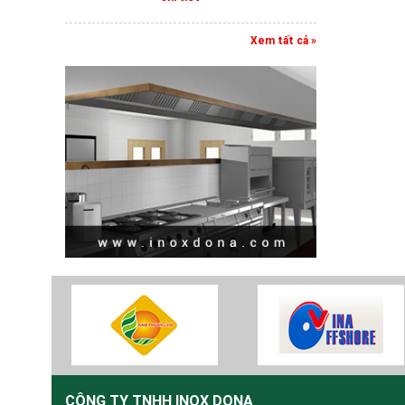
Xem tất cả »
CÔNG TY TNHH INOX DONA