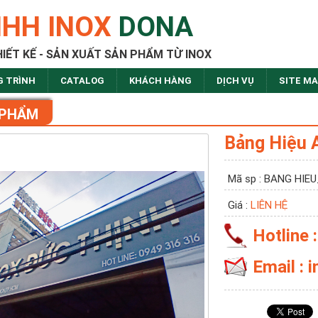
NHH INOX
DONA
HIẾT KẾ - SẢN XUẤT SẢN PHẨM TỪ INOX
G TRÌNH
CATALOG
KHÁCH HÀNG
DỊCH VỤ
SITE M
 PHẨM
Bảng Hiệu 
Mã sp : BANG HIE
Giá :
LIÊN HỆ
Hotline 
Email :