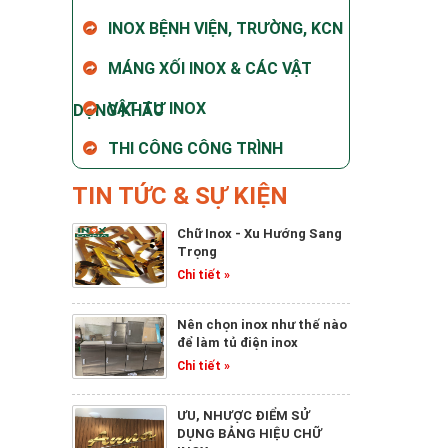
INOX BỆNH VIỆN, TRƯỜNG, KCN
MÁNG XỐI INOX & CÁC VẬT
VẬT TƯ INOX
DỤNG KHÁC
THI CÔNG CÔNG TRÌNH
TIN TỨC & SỰ KIỆN
Chữ Inox - Xu Hướng Sang
Trọng
Chi tiết »
Nên chọn inox như thế nào
để làm tủ điện inox
Chi tiết »
ƯU, NHƯỢC ĐIỂM SỬ
DỤNG BẢNG HIỆU CHỮ