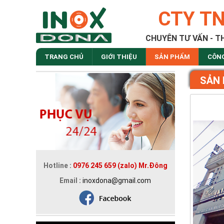
CTY T
CHUYÊN TƯ VẤN - T
TRANG CHỦ
GIỚI THIỆU
SẢN PHẨM
CÔN
SẢN
Hotline :
0976 245 659 (zalo) Mr.Đông
Email :
inoxdona@gmail.com