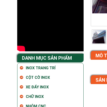
MÔ 
DANH MỤC SẢN PHẨM
INOX TRANG TRÍ
CỘT CỜ INOX
SẢN 
XE ĐẨY INOX
CHỮ INOX
NHÔM CNC