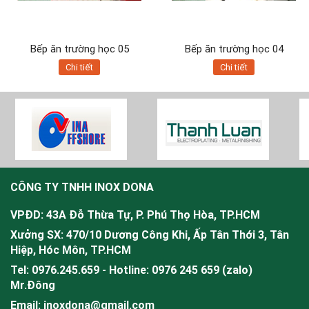
Bếp ăn trường học 05
Bếp ăn trường học 04
Chi tiết
Chi tiết
CÔNG TY TNHH INOX DONA
VPĐD: 43A Đỗ Thừa Tự, P. Phú Thọ Hòa, TP.HCM
Xưởng SX: 470/10 Dương Công Khi, Ấp Tân Thới 3, Tân
Hiệp, Hóc Môn, TP.HCM
Tel: 0976.245.659 - Hotline: 0976 245 659 (zalo)
Mr.
Đông
Email: inoxdona@gmail.com