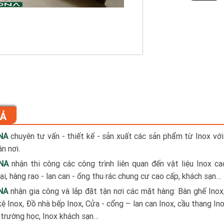
TẢ
NA
chuyên tư vấn - thiết kế - sản xuất các sản phẩm từ Inox với
n nơi.
NA
nhận thi công các công trình liên quan đến vật liệu Inox c
i, hàng rao - lan can - ống thu rác chung cư cao cấp, khách sạn…
NA
nhận gia công và lắp đặt tận nơi các mặt hàng: Bàn ghế Inox
kệ Inox, Đồ nhà bếp Inox, Cửa - cổng – lan can Inox, cầu thang Ino
x trường học, Inox khách sạn…