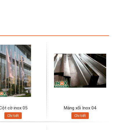
Cột cờ inox 05
Máng xối Inox 04
Chi tiết
Chi tiết