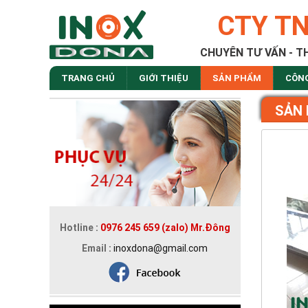
CTY T
CHUYÊN TƯ VẤN - T
TRANG CHỦ
GIỚI THIỆU
SẢN PHẨM
CÔN
SẢN
Hotline :
0976 245 659 (zalo) Mr.Đông
Email :
inoxdona@gmail.com