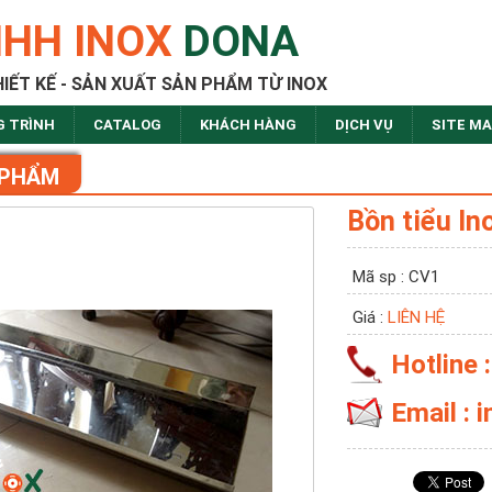
NHH INOX
DONA
HIẾT KẾ - SẢN XUẤT SẢN PHẨM TỪ INOX
G TRÌNH
CATALOG
KHÁCH HÀNG
DỊCH VỤ
SITE M
 PHẨM
Bồn tiểu In
Mã sp : CV1
Giá :
LIÊN HỆ
Hotline 
Email :