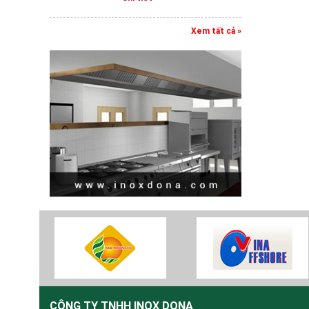
Xem tất cả »
CÔNG TY TNHH INOX DONA