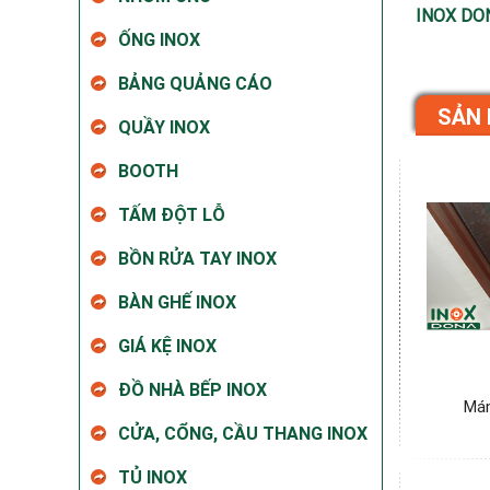
INOX DO
ỐNG INOX
BẢNG QUẢNG CÁO
SẢN 
QUẦY INOX
BOOTH
TẤM ĐỘT LỖ
BỒN RỬA TAY INOX
BÀN GHẾ INOX
GIÁ KỆ INOX
ĐỒ NHÀ BẾP INOX
Mán
CỬA, CỔNG, CẦU THANG INOX
TỦ INOX