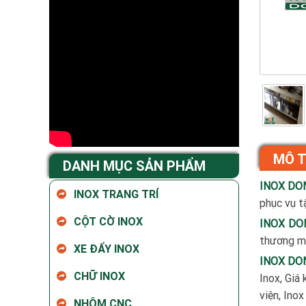
MÔ 
DANH MỤC SẢN PHẨM
INOX DO
INOX TRANG TRÍ
phục vụ tậ
CỘT CỜ INOX
INOX DO
thương mạ
XE ĐẨY INOX
INOX DO
CHỮ INOX
Inox, Giá 
viện, Ino
NHÔM CNC