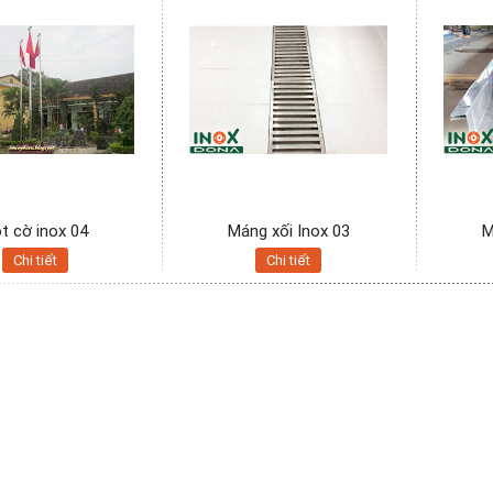
t cờ inox 04
Máng xối Inox 03
M
Chi tiết
Chi tiết