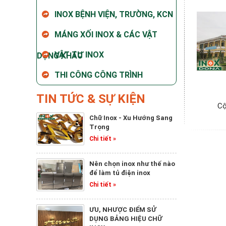
INOX BỆNH VIỆN, TRƯỜNG, KCN
MÁNG XỐI INOX & CÁC VẬT
VẬT TƯ INOX
DỤNG KHÁC
THI CÔNG CÔNG TRÌNH
TIN TỨC & SỰ KIỆN
Cộ
Chữ Inox - Xu Hướng Sang
Trọng
Chi tiết »
Nên chọn inox như thế nào
để làm tủ điện inox
Chi tiết »
ƯU, NHƯỢC ĐIỂM SỬ
DỤNG BẢNG HIỆU CHỮ