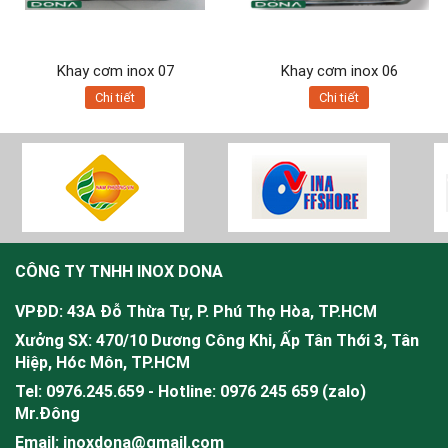
Khay cơm inox 07
Khay cơm inox 06
Chi tiết
Chi tiết
CÔNG TY TNHH INOX DONA
VPĐD: 43A Đỗ Thừa Tự, P. Phú Thọ Hòa, TP.HCM
Xưởng SX: 470/10 Dương Công Khi, Ấp Tân Thới 3, Tân
Hiệp, Hóc Môn, TP.HCM
Tel: 0976.245.659 - Hotline: 0976 245 659 (zalo)
Mr.
Đông
Email: inoxdona@gmail.com