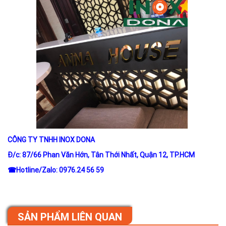
CÔNG TY TNHH INOX DONA
Đ/c: 87/66 Phan Văn Hớn, Tân Thới Nhất, Quận 12, TP.HCM
☎
Hotline/Zalo: 0976.24 56 59
SẢN PHẨM LIÊN QUAN