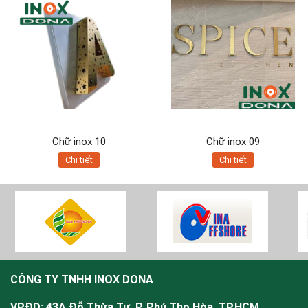
Chữ inox 10
Chữ inox 09
Chi tiết
Chi tiết
CÔNG TY TNHH INOX DONA
VPĐD: 43A Đỗ Thừa Tự, P. Phú Thọ Hòa, TP.HCM