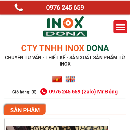
0976 245 659
CTY TNHH INOX
DONA
CHUYÊN TƯ VẤN - THIẾT KẾ - SẢN XUẤT SẢN PHẨM TỪ
INOX
0976 245 659 (zalo) Mr.Đông
Giỏ hàng: (0)
SẢN PHẨM