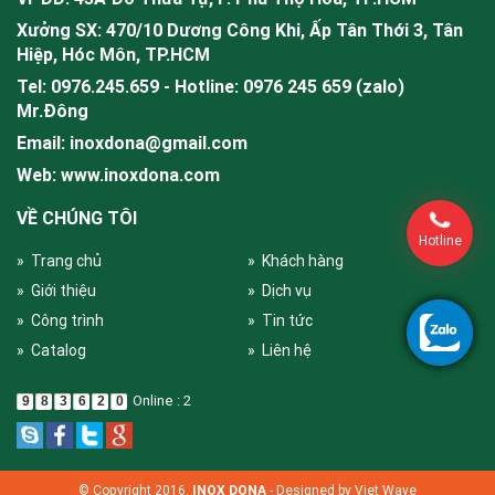
Xưởng SX: 470/10 Dương Công Khi, Ấp Tân Thới 3, Tân
Hiệp, Hóc Môn, TP.HCM
Tel: 0976.245.659 - Hotline: 0976 245 659 (zalo)
Mr.
Đông
Email: inoxdona@gmail.com
Web: www.inoxdona.com
VỀ CHÚNG TÔI
Hotline
» Trang chủ
» Khách hàng
» Giới thiệu
» Dịch vụ
» Công trình
» Tin tức
» Catalog
» Liên hệ
Online : 2
9
8
3
6
2
0
© Copyright 2016.
INOX DONA
- Designed by
Viet Wave