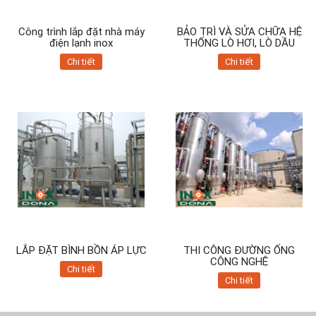
Công trình lắp đặt nhà máy
BẢO TRÌ VÀ SỬA CHỮA HỆ
điện lạnh inox
THỐNG LÒ HƠI, LÒ DẦU
Chi tiết
Chi tiết
LẮP ĐẶT BÌNH BỒN ÁP LỰC
THI CÔNG ĐƯỜNG ỐNG
CÔNG NGHỆ
Chi tiết
Chi tiết