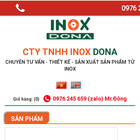
0976 
CTY TNHH INOX
DONA
CHUYÊN TƯ VẤN - THIẾT KẾ - SẢN XUẤT SẢN PHẨM TỪ
INOX
0976 245 659 (zalo) Mr.Đông
Giỏ hàng: (0)
SẢN PHẨM