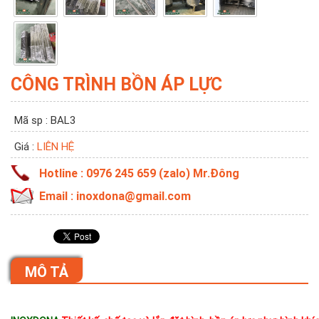
CÔNG TRÌNH BỒN ÁP LỰC
Mã sp : BAL3
Giá :
LIÊN HỆ
Hotline : 0976 245 659 (zalo) Mr.Đông
Email : inoxdona@gmail.com
MÔ TẢ
MÔ TẢ