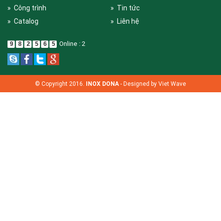
» Công trình
» Tin tức
» Catalog
» Liên hệ
Online : 2
9
8
2
5
6
5
© Copyright 2016.
INOX DONA
- Designed by
Viet Wave