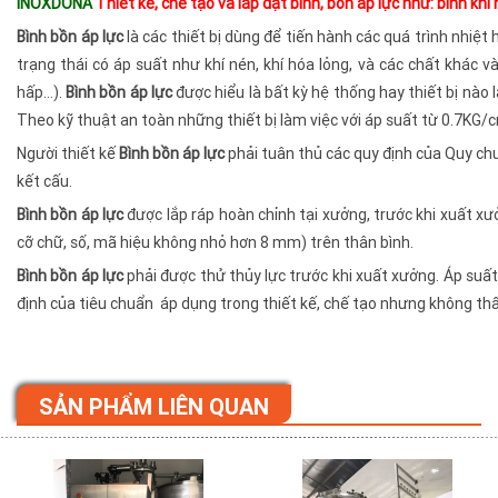
INOXDONA
Thiết kế, chế tạo và lắp đặt bình, bồn áp lực như: bình kh
Bình bồn áp lực
là các thiết bị dùng để tiến hành các quá trình nhiệ
trạng thái có áp suất như khí nén, khí hóa lỏng, và các chất khác và
hấp…).
Bình bồn áp lực
được hiểu là bất kỳ hệ thống hay thiết bị nào 
Theo kỹ thuật an toàn những thiết bị làm việc với áp suất từ 0.7KG/cm2
Người thiết kế
Bình bồn áp lực
phải tuân thủ các quy định của Quy chu
kết cấu.
Bình bồn áp lực
được lắp ráp hoàn chỉnh tại xưởng, trước khi xuất xư
cỡ chữ, số, mã hiệu không nhỏ hơn 8 mm) trên thân bình.
Bình bồn áp lực
phải được thử thủy lực trước khi xuất xưởng. Áp suất
định của tiêu chuẩn áp dụng trong thiết kế, chế tạo nhưng không thấ
SẢN PHẨM LIÊN QUAN