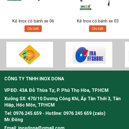
Kệ Inox có bánh xe 06
Kệ Inox có bánh xe 03
Chi tiết
Chi tiết
CÔNG TY TNHH INOX DONA
VPĐD: 43A Đỗ Thừa Tự, P. Phú Thọ Hòa, TP.HCM
Xưởng SX: 470/10 Dương Công Khi, Ấp Tân Thới 3, Tân
Hiệp, Hóc Môn, TP.HCM
Tel: 0976.245.659 - Hotline: 0976 245 659 (zalo)
Mr.
Đông
Email: inoxdona@gmail.com