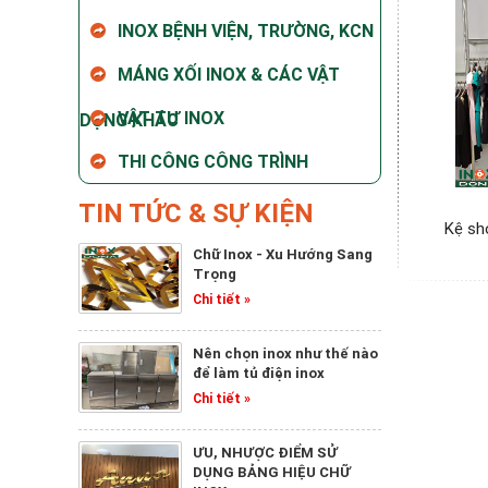
INOX BỆNH VIỆN, TRƯỜNG, KCN
MÁNG XỐI INOX & CÁC VẬT
VẬT TƯ INOX
DỤNG KHÁC
THI CÔNG CÔNG TRÌNH
TIN TỨC & SỰ KIỆN
Kệ sh
Chữ Inox - Xu Hướng Sang
Trọng
Chi tiết »
Nên chọn inox như thế nào
để làm tủ điện inox
Chi tiết »
ƯU, NHƯỢC ĐIỂM SỬ
DỤNG BẢNG HIỆU CHỮ