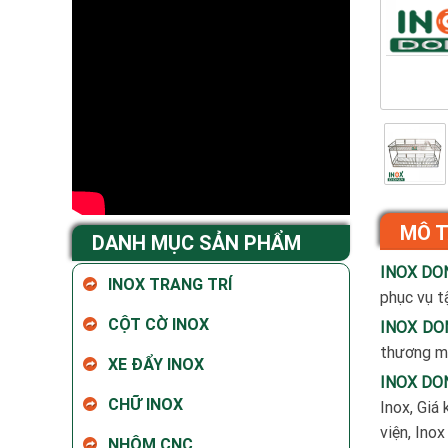
MÔ 
DANH MỤC SẢN PHẨM
INOX DO
INOX TRANG TRÍ
phục vụ tậ
CỘT CỜ INOX
INOX DO
thương mạ
XE ĐẨY INOX
INOX DO
CHỮ INOX
Inox, Giá 
viện, Ino
NHÔM CNC