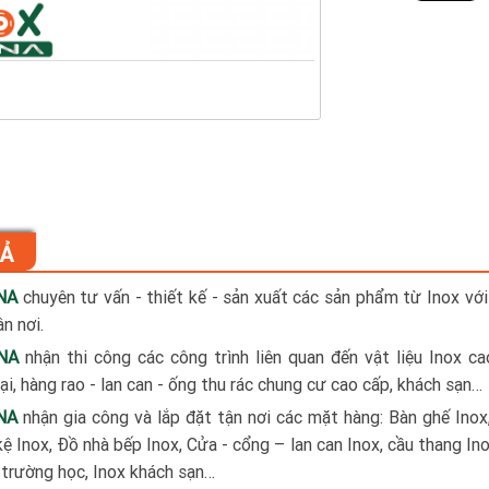
TẢ
NA
chuyên tư vấn - thiết kế - sản xuất các sản phẩm từ Inox với
n nơi.
NA
nhận thi công các công trình liên quan đến vật liệu Inox c
i, hàng rao - lan can - ống thu rác chung cư cao cấp, khách sạn…
NA
nhận gia công và lắp đặt tận nơi các mặt hàng: Bàn ghế Inox
kệ Inox, Đồ nhà bếp Inox, Cửa - cổng – lan can Inox, cầu thang Ino
x trường học, Inox khách sạn…