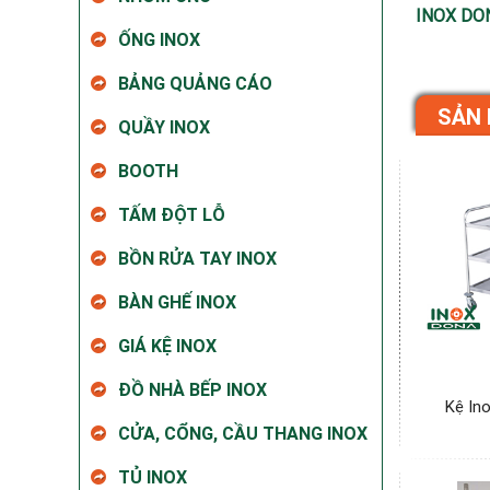
INOX DO
ỐNG INOX
BẢNG QUẢNG CÁO
SẢN 
QUẦY INOX
BOOTH
TẤM ĐỘT LỖ
BỒN RỬA TAY INOX
BÀN GHẾ INOX
GIÁ KỆ INOX
ĐỒ NHÀ BẾP INOX
Kệ In
CỬA, CỔNG, CẦU THANG INOX
TỦ INOX