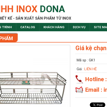
NHH INOX
DONA
HIẾT KẾ - SẢN XUẤT SẢN PHẨM TỪ INOX
G TRÌNH
CATALOG
KHÁCH HÀNG
DỊCH VỤ
SITE M
 PHẨM
Giá kệ chạn
Mã sp : GK1
Giá :
LIÊN HỆ
Hotline 
Email :