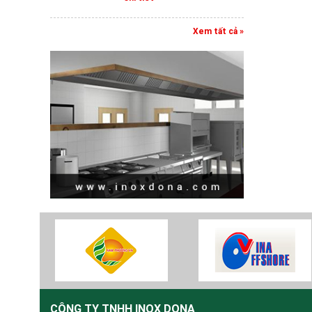
Xem tất cả »
CÔNG TY TNHH INOX DONA