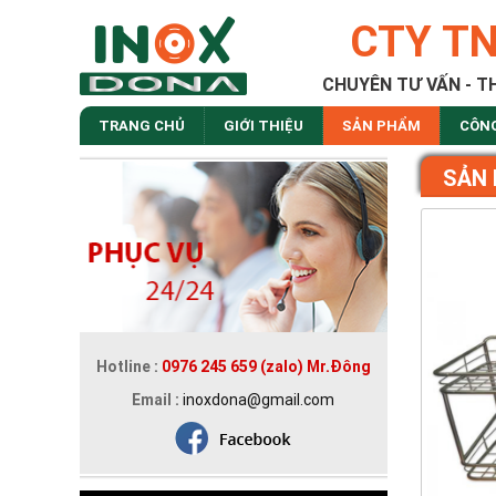
CTY T
CHUYÊN TƯ VẤN - T
TRANG CHỦ
GIỚI THIỆU
SẢN PHẨM
CÔN
SẢN
Hotline :
0976 245 659 (zalo) Mr.Đông
Email :
inoxdona@gmail.com