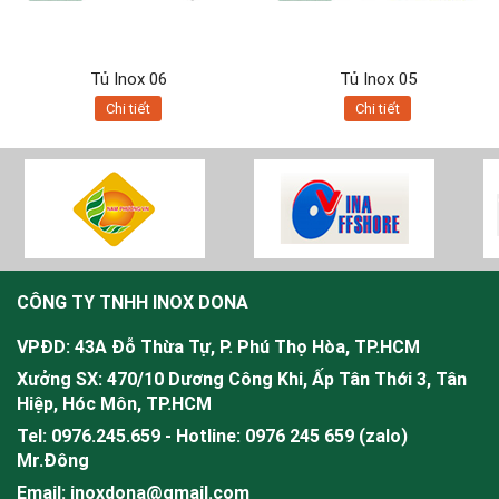
Tủ Inox 06
Tủ Inox 05
Chi tiết
Chi tiết
CÔNG TY TNHH INOX DONA
VPĐD: 43A Đỗ Thừa Tự, P. Phú Thọ Hòa, TP.HCM
Xưởng SX: 470/10 Dương Công Khi, Ấp Tân Thới 3, Tân
Hiệp, Hóc Môn, TP.HCM
Tel: 0976.245.659 - Hotline: 0976 245 659 (zalo)
Mr.
Đông
Email: inoxdona@gmail.com