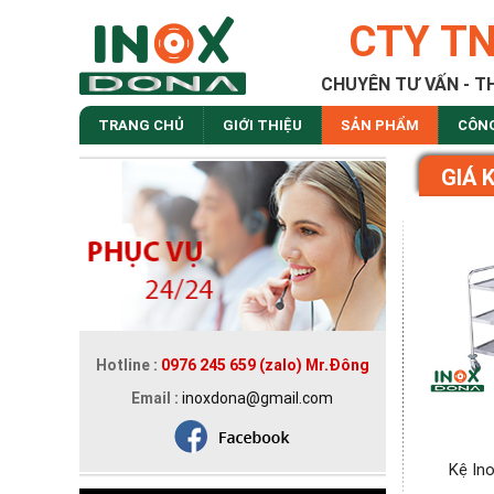
CTY T
CHUYÊN TƯ VẤN - T
TRANG CHỦ
GIỚI THIỆU
SẢN PHẨM
CÔN
GIÁ 
Hotline :
0976 245 659 (zalo) Mr.Đông
Email :
inoxdona@gmail.com
Kệ In