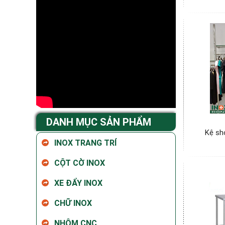
DANH MỤC SẢN PHẨM
Kệ sh
INOX TRANG TRÍ
CỘT CỜ INOX
XE ĐẨY INOX
CHỮ INOX
NHÔM CNC