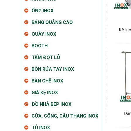
ỐNG INOX
BẢNG QUẢNG CÁO
Kệ In
QUẦY INOX
BOOTH
TẤM ĐỘT LỖ
BỒN RỬA TAY INOX
BÀN GHẾ INOX
GIÁ KỆ INOX
ĐỒ NHÀ BẾP INOX
Dàn
CỬA, CỔNG, CẦU THANG INOX
TỦ INOX