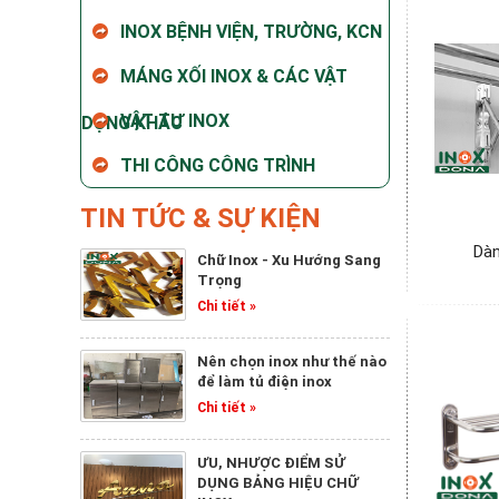
INOX BỆNH VIỆN, TRƯỜNG, KCN
MÁNG XỐI INOX & CÁC VẬT
VẬT TƯ INOX
DỤNG KHÁC
THI CÔNG CÔNG TRÌNH
TIN TỨC & SỰ KIỆN
Dàn
Chữ Inox - Xu Hướng Sang
Trọng
Chi tiết »
Nên chọn inox như thế nào
để làm tủ điện inox
Chi tiết »
ƯU, NHƯỢC ĐIỂM SỬ
DỤNG BẢNG HIỆU CHỮ