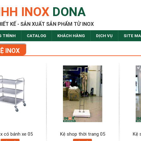
NHH INOX
DONA
HIẾT KẾ - SẢN XUẤT SẢN PHẨM TỪ INOX
G TRÌNH
CATALOG
KHÁCH HÀNG
DỊCH VỤ
SITE M
KỆ INOX
ox có bánh xe 05
Kệ shop thời trang 05
Kệ 