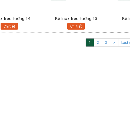
ox treo tường 14
Kệ Inox treo tường 13
Kệ 
Chi tiết
Chi tiết
1
2
3
>
Last 