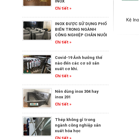
INOX
Chi tiết »
Kệ In
INOX ĐƯỢC SỬ DỤNG PHỔ
BIẾN TRONG NGÀNH
CÔNG NGHIỆP CHĂN NUÔI
Chi tiết »
Covid-19 Ảnh hưởng thế
nào đến các cơ sở sản
xuất cơ khí.
Chi tiết »
Nên dùng inox 304 hay
inox 201
Chi tiết »
Thép không gỉ trong
ngành công nghiệp sản
xuất hóa học
Chi tiết »