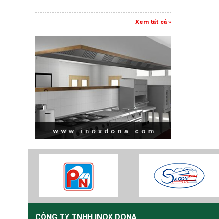
Xem tất cả »
CÔNG TY TNHH INOX DONA