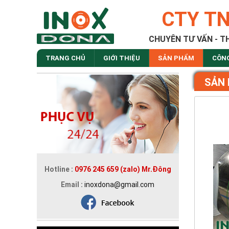
CTY T
CHUYÊN TƯ VẤN - T
TRANG CHỦ
GIỚI THIỆU
SẢN PHẨM
CÔN
SẢN
Hotline :
0976 245 659 (zalo) Mr.Đông
Email :
inoxdona@gmail.com