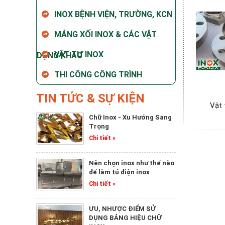
INOX BỆNH VIỆN, TRƯỜNG, KCN
MÁNG XỐI INOX & CÁC VẬT
VẬT TƯ INOX
DỤNG KHÁC
THI CÔNG CÔNG TRÌNH
TIN TỨC & SỰ KIỆN
Vật 
Chữ Inox - Xu Hướng Sang
Trọng
Chi tiết »
Nên chọn inox như thế nào
để làm tủ điện inox
Chi tiết »
ƯU, NHƯỢC ĐIỂM SỬ
DỤNG BẢNG HIỆU CHỮ