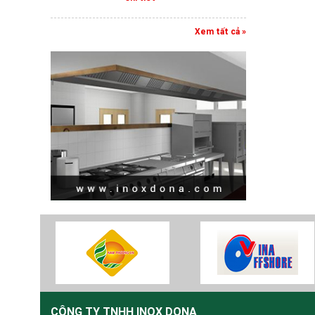
Xem tất cả »
CÔNG TY TNHH INOX DONA