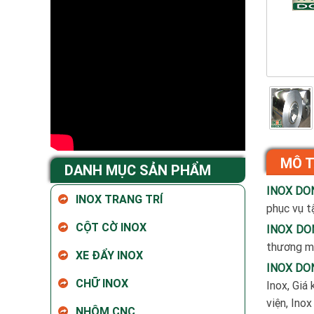
MÔ 
DANH MỤC SẢN PHẨM
INOX DO
INOX TRANG TRÍ
phục vụ tậ
CỘT CỜ INOX
INOX DO
thương mạ
XE ĐẨY INOX
INOX DO
CHỮ INOX
Inox, Giá 
viện, Ino
NHÔM CNC