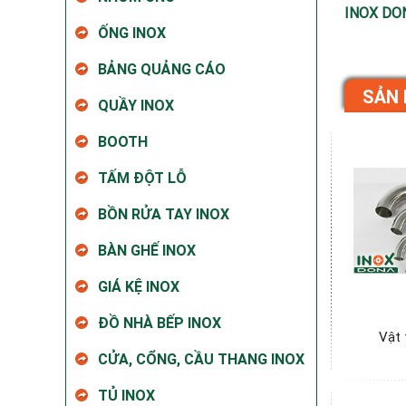
INOX DO
ỐNG INOX
BẢNG QUẢNG CÁO
SẢN 
QUẦY INOX
BOOTH
TẤM ĐỘT LỖ
BỒN RỬA TAY INOX
BÀN GHẾ INOX
GIÁ KỆ INOX
ĐỒ NHÀ BẾP INOX
Vật 
CỬA, CỔNG, CẦU THANG INOX
TỦ INOX