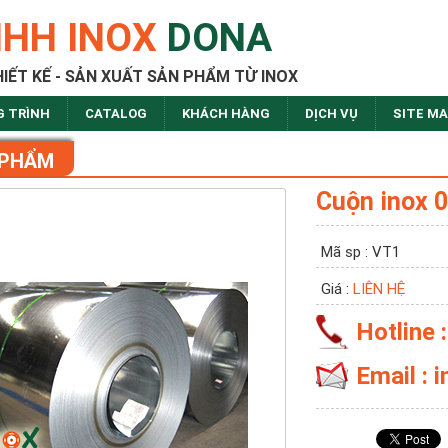
NHH INOX
DONA
HIẾT KẾ - SẢN XUẤT SẢN PHẨM TỪ INOX
G TRÌNH
CATALOG
KHÁCH HÀNG
DỊCH VỤ
SITE M
 PHẨM
Cuộn inox 
Mã sp : VT1
Giá :
LIÊN HỆ
Hotline 
Email :