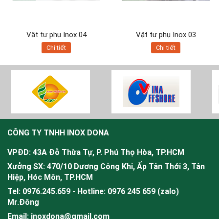
Vật tư phụ Inox 04
Vật tư phụ Inox 03
Chi tiết
Chi tiết
CÔNG TY TNHH INOX DONA
VPĐD: 43A Đỗ Thừa Tự, P. Phú Thọ Hòa, TP.HCM
Xưởng SX: 470/10 Dương Công Khi, Ấp Tân Thới 3, Tân
Hiệp, Hóc Môn, TP.HCM
Tel: 0976.245.659 - Hotline: 0976 245 659 (zalo)
Mr.
Đông
Email: inoxdona@gmail.com